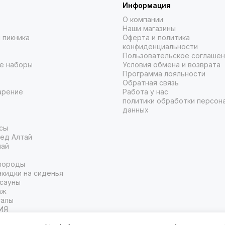
Информация
О компании
Наши магазины
 пикника
Оферта и политика
конфиденциальности
Пользовательское соглаше
е наборы
Условия обмена и возврата
Программа лояльности
Обратная связь
арение
Работа у нас
политики обработки персон
данных
сы
ед Алтай
чай
вороды
кидки на сиденья
 сауны
аж
галы
ИЯ