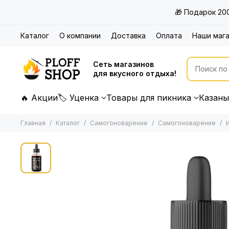
🎁 Подарок 20
Каталог
О компании
Доставка
Оплата
Наши маг
Сеть магазинов
для вкусного отдыха!
🔥 Акции
🏷 Уценка
Товары для пикника
Казаны
Главная
Каталог
Самогоноварение
Самогоноварение