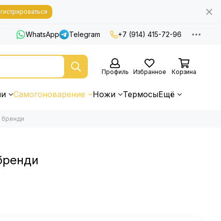
гистрироваться
WhatsApp
Telegram
+7 (914) 415-72-96
Профиль
Избранное
Корзина
ни
Самогоноварение
Ножи
Термосы
Ещё
 бренди
бренди