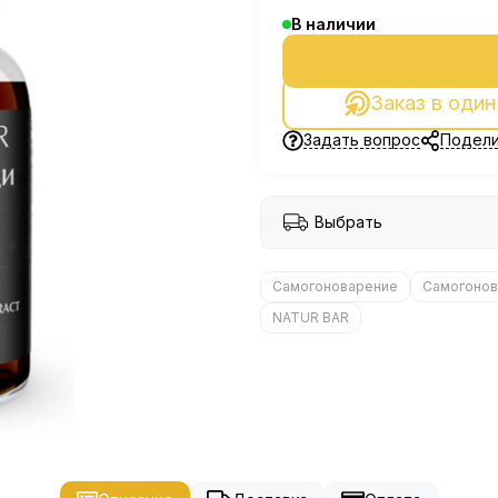
В наличии
Заказ в один
Задать вопрос
Подели
Выбрать
Самогоноварение
Самогонов
NATUR BAR