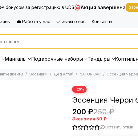
Акция завершена
0₽ бонусом за регистрацию в UDS
Заре
азины
💼 Работа у нас
Отзывы о нас
Контакты
Мангалы
Подарочные наборы
Тандыры
Коптиль
Ингредиенты
Эссенции
Дед Алтай
NATUR BAR
Эссенция Черри
−20%
Эссенция Черри 
200 ₽
250 ₽
Экономия
50 ₽
Оставить отзыв