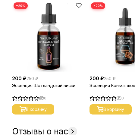
−20%
−20%
200 ₽
200 ₽
250 ₽
250 ₽
Эссенция Шотландский виски
Эссенция Коньяк шо
0
0
В корзину
В корзину
Отзывы о нас