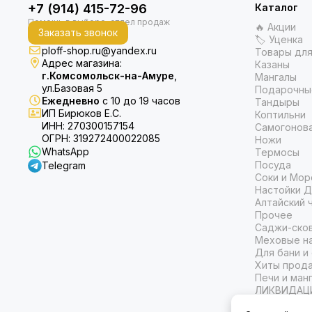
+7 (914) 415-72-96
Каталог
🔥 Акции
Заказать звонок
🏷 Уценка
ploff-shop.ru@yandex.ru
Товары для
Адрес магазина:
Казаны
г.Комсомольск-на-Амуре
,
Мангалы
ул.Базовая 5
Подарочны
Ежедневно
с 10 до 19 часов
Тандыры
ИП Бирюков Е.С.
Коптильни
ИНН: 270300157154
Самогонов
ОГРН: 319272400022085
Ножи
WhatsApp
Термосы
Посуда
Telegram
Соки и Мор
Настойки Д
Алтайский 
Прочее
Саджи-ско
Меховые на
Для бани и
Хиты прод
Печи и ман
ЛИКВИДАЦ