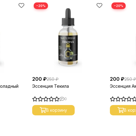
−20%
−20%
200 ₽
200 ₽
250 ₽
250 
коладный
Эссенция Текила
Эссенция А
0
В корзину
В кор