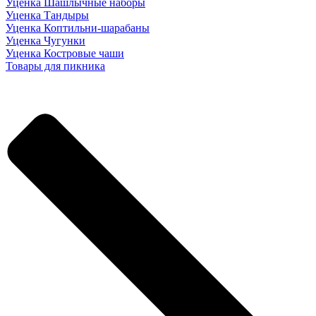
Уценка Шашлычные наборы
Уценка Тандыры
Уценка Коптильни-шарабаны
Уценка Чугунки
Уценка Костровые чаши
Товары для пикника