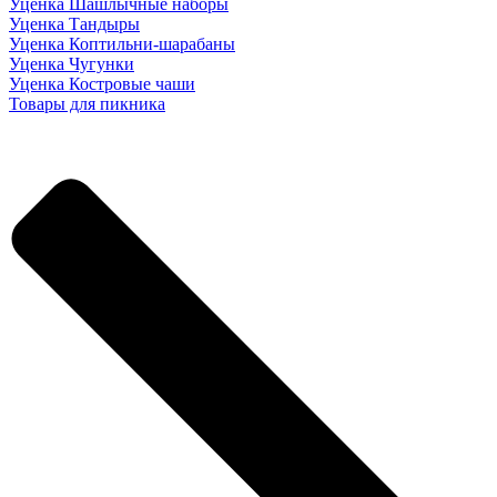
Уценка Шашлычные наборы
Уценка Тандыры
Уценка Коптильни-шарабаны
Уценка Чугунки
Уценка Костровые чаши
Товары для пикника