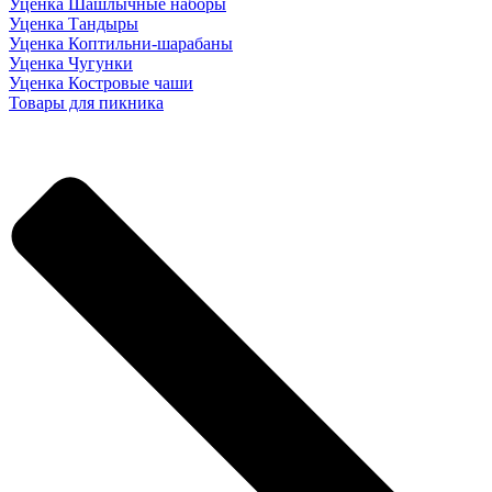
Уценка Шашлычные наборы
Уценка Тандыры
Уценка Коптильни-шарабаны
Уценка Чугунки
Уценка Костровые чаши
Товары для пикника