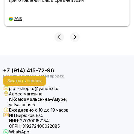
приготовления блюд средней Азии.
2GIS
+7 (914) 415-72-96
Заказать звонок
ploff-shop.ru@yandex.ru
Адрес магазина:
г.Комсомольск-на-Амуре
,
ул.Базовая 5
Ежедневно
с 10 до 19 часов
ИП Бирюков Е.С.
ИНН: 270300157154
ОГРН: 319272400022085
WhatsApp