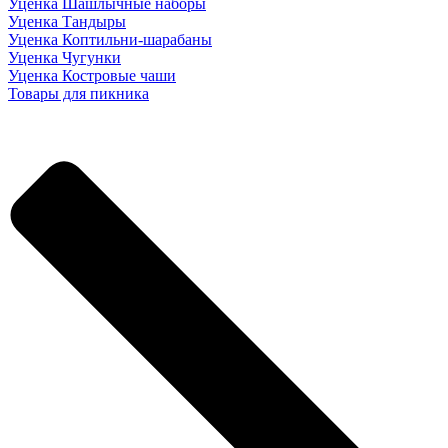
Уценка Шашлычные наборы
Уценка Тандыры
Уценка Коптильни-шарабаны
Уценка Чугунки
Уценка Костровые чаши
Товары для пикника