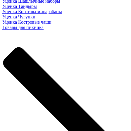
Уценка Шашлычные наборы
Уценка Тандыры
Уценка Коптильни-шарабаны
Уценка Чугунки
Уценка Костровые чаши
Товары для пикника