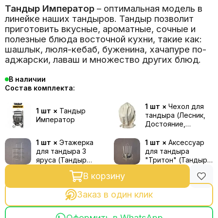
Тандыр Император
– оптимальная модель в
линейке наших тандыров. Тандыр позволит
приготовить вкусные, ароматные, сочные и
полезные блюда восточной кухни, такие как:
шашлык, люля-кебаб, буженина, хачапуре по-
аджарски, лаваш и множество других блюд.
В наличии
Состав комплекта:
1 шт ×
Чехол для
1 шт ×
Тандыр
тандыра (Лесник,
Император
Достояние,
Император, Скиф,
Долина, Творения
1 шт ×
Этажерка
1 шт ×
Аксессуар
Мира)
для тандыра 3
для тандыра
яруса (Тандыр
"Тритон" (Тандыр
Император / 25 см /
Император / 25 см /
В корзину
35 см)
35 см)
Заказ в один клик
Оформить в WhatsApp