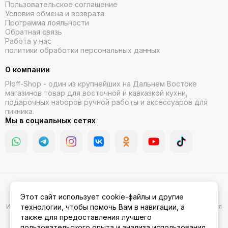
Пользовательское соглашение
Условия обмена и возврата
Программа лояльности
Обратная связь
Работа у нас
политики обработки персональных данных
О компании
Ploff-Shop
- один из крупнейших на Дальнем Востоке
магазинов товар для восточной и кавказкой кухни,
подарочных наборов ручной работы и аксессуаров для
пикника.
Мы в социальных сетях
2026 © Казаны, мангалы, тандыры | Ploff Shop Комсомольск-на-
Этот сайт использует cookie-файлы и другие
Амуре.
Карта сайта
Информация на сайте носит ознакомительный характер и не является
технологии, чтобы помочь Вам в навигации, а
публичной офертой.
также для предоставления лучшего
пользовательского опыта и анализа использования