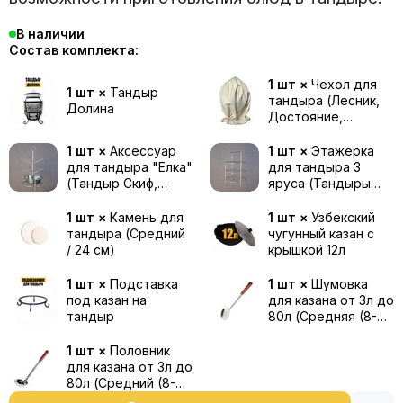
В наличии
Состав комплекта:
1 шт ×
Чехол для
1 шт ×
Тандыр
тандыра (Лесник,
Долина
Достояние,
Император, Скиф,
Долина, Творения
1 шт ×
Аксессуар
1 шт ×
Этажерка
Мира)
для тандыра "Елка"
для тандыра 3
(Тандыр Скиф,
яруса (Тандыры
Достояние,
Скиф, Долина,
Творения Мира / 25
Творения Мира / 25
1 шт ×
Камень для
1 шт ×
Узбекский
см / 40 см)
см / 40 см)
тандыра (Средний
чугунный казан с
/ 24 см)
крышкой 12л
1 шт ×
Подставка
1 шт ×
Шумовка
под казан на
для казана от 3л до
тандыр
80л (Средняя (8-
12л) / 46 см)
1 шт ×
Половник
для казана от 3л до
80л (Средний (8-
12л) / 46 см)