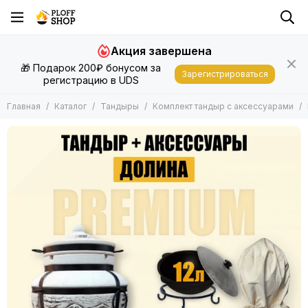
Тандыры
Акция завершена
Все товары
🎁 Подарок 200₽ бонусом за
Тандыры
Зарегистрироваться
регистрацию в UDS
Аксессуары для тандыра
Комплект тандыр с аксессуарами
Главная
Каталог
Тандыры
Комплект тандыр с аксессуарами