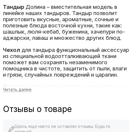
Тандыр
Долина
– вместительная модель в
линейке наших тандыров. Тандыр позволит
приготовить вкусные, ароматные, сочные и
полезные блюда восточной кухни, такие как:
шашлык, люля-кебаб, буженина, хачепури по-
аджарски, лаваш и множество других блюд.
Чехол
для тандыра функциональный аксессуар
из специальной водоотталкивающей ткани
поможет вам сохранять незаменимого
помощника в чистоте, защитить от пыли, влаги
и грязи, случайных повреждений и царапин.
Этажерка
аксессуар
для тандыра сделана из
пищевой
нержавеющей стали
с несколькими
ярусами для приготовления мясных блюд или
овощей, так же с помощью специальных
Отзывы о товаре
камней для этажерки выпекают лепешки,
самсу и пиццы.
Здесь еще никто не оставлял отзывы. Будьте
Ёлка
аксессуар для тандыра со спицы на
первым!