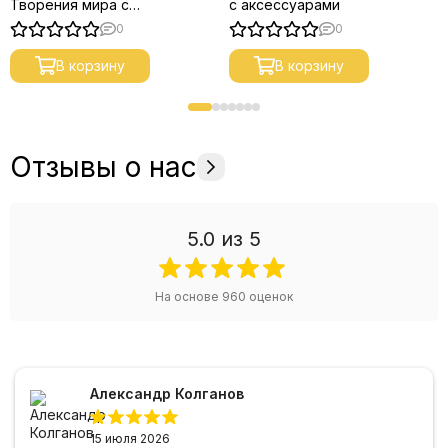
Творения мира с
с аксессуарами
Ёлка
для тандыра
аксессуарами
0
0
Казан
узбекский 12 литров
Подказанник
В корзину
В корзину
Шумовка
Половник
Отзывы о нас
5.0
из 5
На основе
960
оценок
Александр Колганов
15 июля 2026