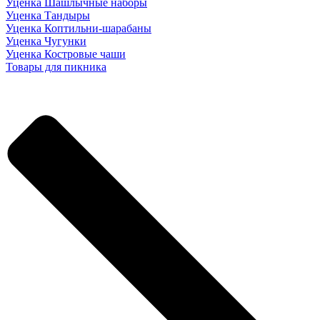
Уценка Шашлычные наборы
Уценка Тандыры
Уценка Коптильни-шарабаны
Уценка Чугунки
Уценка Костровые чаши
Товары для пикника