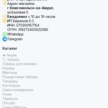
Адрес магазина:
г.Комсомольск-на-Амуре
,
ул.Базовая 5
Ежедневно
с 10 до 19 часов
ИП Бирюков Е.С.
ИНН: 270300157154
ОГРН: 319272400022085
WhatsApp
Telegram
Каталог
🔥 Акции
🏷 Уценка
Товары для пикника
Казаны
Мангалы
Подарочные наборы
Тандыры
Коптильни
Самогоноварение
Ножи
Термосы
Посуда
Соки и Морсы