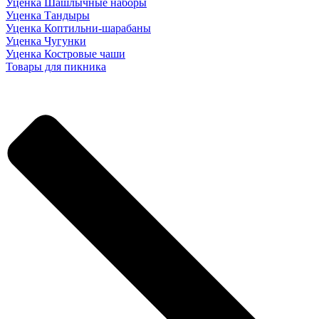
Уценка Шашлычные наборы
Уценка Тандыры
Уценка Коптильни-шарабаны
Уценка Чугунки
Уценка Костровые чаши
Товары для пикника