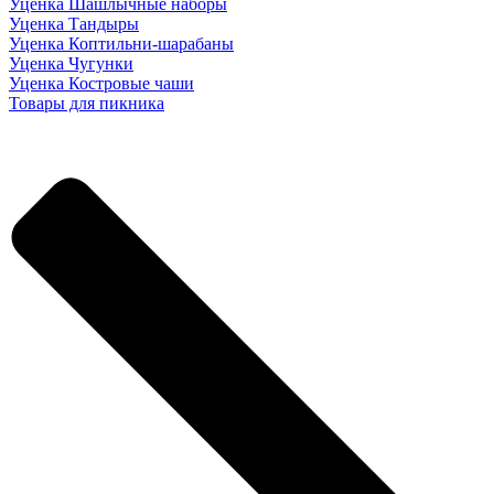
Уценка Шашлычные наборы
Уценка Тандыры
Уценка Коптильни-шарабаны
Уценка Чугунки
Уценка Костровые чаши
Товары для пикника