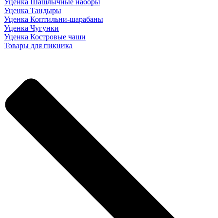
Уценка Шашлычные наборы
Уценка Тандыры
Уценка Коптильни-шарабаны
Уценка Чугунки
Уценка Костровые чаши
Товары для пикника