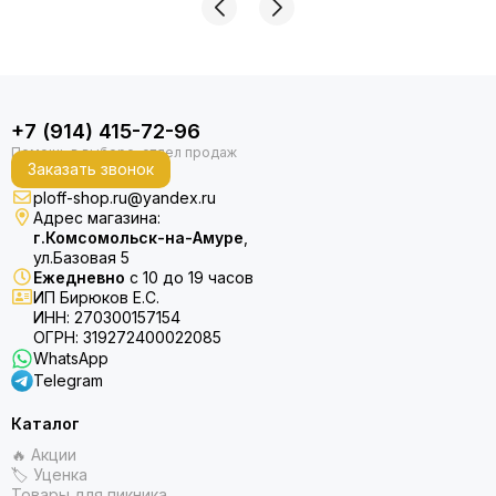
+7 (914) 415-72-96
Заказать звонок
ploff-shop.ru@yandex.ru
Адрес магазина:
г.Комсомольск-на-Амуре
,
ул.Базовая 5
Ежедневно
с 10 до 19 часов
ИП Бирюков Е.С.
ИНН: 270300157154
ОГРН: 319272400022085
WhatsApp
Telegram
Каталог
🔥 Акции
🏷 Уценка
Товары для пикника