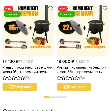
−4%
−4%
17 100 ₽
18 000 ₽
17 900 ₽
18 800 ₽
Premium комплект узбекский
Premium комплект узбекский
казан 16л + премиум печь +
казан 22л + премиум печь +
половник и шумовка
половник и шумовка
0
0
В корзину
В корзину