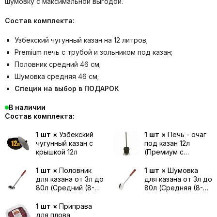
шумовку с максимальной выгодой.
Состав комплекта:
Узбекский чугунный казан на 12 литров;
Premium печь с трубой и зольником под казан;
Половник средний 46 см;
Шумовка средняя 46 см;
Специи на выбор в ПОДАРОК
В наличии
Состав комплекта:
1 шт ×
Узбекский
1 шт ×
Печь - очаг
чугунный казан с
под казан 12л
крышкой 12л
(Премиум с
дверцей, трубой и
зольником)
1 шт ×
Половник
1 шт ×
Шумовка
для казана от 3л до
для казана от 3л до
80л (Средний (8-
80л (Средняя (8-
12л) / 46 см)
12л) / 46 см)
1 шт ×
Приправа
для плова