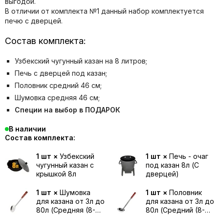
выгодой.
В отличии от комплекта №1 данный набор комплектуется
печю с дверцей.
Состав комплекта:
Узбекский чугунный казан на 8 литров;
Печь с дверцей под казан;
Половник средний 46 см;
Шумовка средняя 46 см;
Специи на выбор в ПОДАРОК
В наличии
Состав комплекта:
1 шт ×
Узбекский
1 шт ×
Печь - очаг
чугунный казан с
под казан 8л (С
крышкой 8л
дверцей)
1 шт ×
Шумовка
1 шт ×
Половник
для казана от 3л до
для казана от 3л до
80л (Средняя (8-
80л (Средний (8-
12л) / 46 см)
12л) / 46 см)