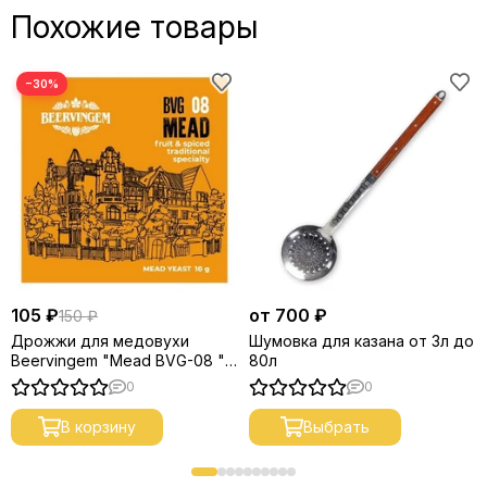
Похожие товары
−30%
105 ₽
от 700 ₽
150 ₽
Дрожжи для медовухи
Шумовка для казана от 3л до
Beervingem "Mead BVG-08 ",
80л
10 г
0
0
В корзину
Выбрать