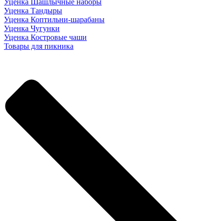
Уценка Шашлычные наборы
Уценка Тандыры
Уценка Коптильни-шарабаны
Уценка Чугунки
Уценка Костровые чаши
Товары для пикника