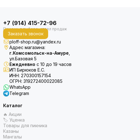
+7 (914) 415-72-96
Заказать звонок
ploff-shop.ru@yandex.ru
Адрес магазина:
г.Комсомольск-на-Амуре
,
ул.Базовая 5
Ежедневно
с 10 до 19 часов
ИП Бирюков Е.С.
ИНН: 270300157154
ОГРН: 319272400022085
WhatsApp
Telegram
Каталог
🔥 Акции
🏷 Уценка
Товары для пикника
Казаны
Мангалы