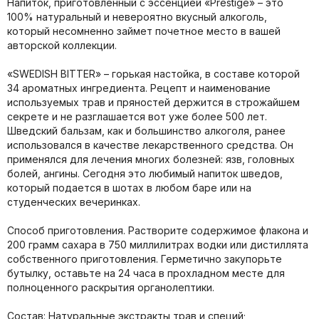
Напиток, приготовленный с эссенцией «Prestige» – это
100% натуральный и невероятно вкусный алкоголь,
который несомненно займет почетное место в вашей
авторской коллекции.
«SWEDISH BITTER» – горькая настойка, в составе которой
34 ароматных ингредиента. Рецепт и наименование
используемых трав и пряностей держится в строжайшем
секрете и не разглашается вот уже более 500 лет.
Шведский бальзам, как и большинство алкоголя, ранее
использовался в качестве лекарственного средства. Он
применялся для лечения многих болезней: язв, головных
болей, ангины. Сегодня это любимый напиток шведов,
который подается в шотах в любом баре или на
студенческих вечеринках.
Способ приготовления. Растворите содержимое флакона и
200 грамм сахара в 750 миллилитрах водки или дистиллята
собственного приготовления. Герметично закупорьте
бутылку, оставьте на 24 часа в прохладном месте для
полноценного раскрытия органолептики.
Состав: Натуральные экстракты трав и специй;