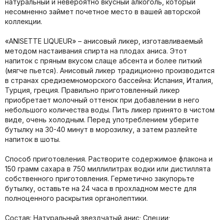
натуральный и невероятно вкусный алкоголь, который
несомненно займет почетное место в вашей авторской
коллекции.
«ANISETTE LIQUEUR» – анисовый ликер, изготавливаемый
методом настаивания спирта на плодах аниса. Этот
напиток с пряным вкусом слаще абсента и более питкий
(мягче пьется). Анисовый ликер традиционно производится
в странах средиземноморского бассейна: Испания, Италия,
Турция, греция. Правильно приготовленный ликер
приобретает молочный оттенок при добавлении в него
небольшого количества воды. Пить ликер принято в чистом
виде, очень холодным. Перед употреблением уберите
бутылку на 30-40 минут в морозилку, а затем разлейте
напиток в шоты.
Способ приготовления. Растворите содержимое флакона и
150 грамм сахара в 750 миллилитрах водки или дистиллята
собственного приготовления. Герметично закупорьте
бутылку, оставьте на 24 часа в прохладном месте для
полноценного раскрытия органолептики.
Состав: Натуральный звездчатый анис; Специи;