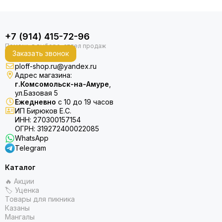
+7 (914) 415-72-96
Заказать звонок
ploff-shop.ru@yandex.ru
Адрес магазина:
г.Комсомольск-на-Амуре
,
ул.Базовая 5
Ежедневно
с 10 до 19 часов
ИП Бирюков Е.С.
ИНН: 270300157154
ОГРН: 319272400022085
WhatsApp
Telegram
Каталог
🔥 Акции
🏷 Уценка
Товары для пикника
Казаны
Мангалы