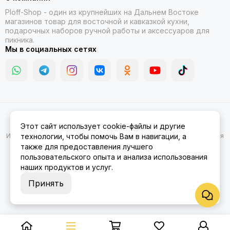
Ploff-Shop
- один из крупнейших на Дальнем Востоке
магазинов товар для восточной и кавказкой кухни,
подарочных наборов ручной работы и аксессуаров для
пикника.
Мы в социальных сетях
2026 © Казаны, мангалы, тандыры | Ploff Shop Комсомольск-на-
Этот сайт использует cookie-файлы и другие
Амуре.
Карта сайта
Информация на сайте носит ознакомительный характер и не является
технологии, чтобы помочь Вам в навигации, а
публичной офертой.
также для предоставления лучшего
пользовательского опыта и анализа использования
наших продуктов и услуг.
Принять