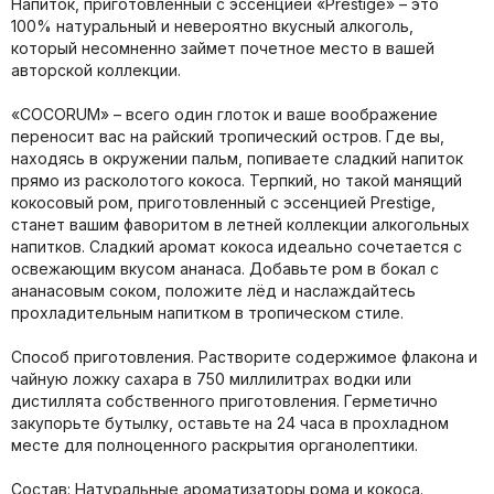
Напиток, приготовленный с эссенцией «Prestige» – это
100% натуральный и невероятно вкусный алкоголь,
который несомненно займет почетное место в вашей
авторской коллекции.
«COCORUM» – всего один глоток и ваше воображение
переносит вас на райский тропический остров. Где вы,
находясь в окружении пальм, попиваете сладкий напиток
прямо из расколотого кокоса. Терпкий, но такой манящий
кокосовый ром, приготовленный с эссенцией Prestige,
станет вашим фаворитом в летней коллекции алкогольных
напитков. Сладкий аромат кокоса идеально сочетается с
освежающим вкусом ананаса. Добавьте ром в бокал с
ананасовым соком, положите лёд и наслаждайтесь
прохладительным напитком в тропическом стиле.
Способ приготовления. Растворите содержимое флакона и
чайную ложку сахара в 750 миллилитрах водки или
дистиллята собственного приготовления. Герметично
закупорьте бутылку, оставьте на 24 часа в прохладном
месте для полноценного раскрытия органолептики.
Состав: Натуральные ароматизаторы рома и кокоса.