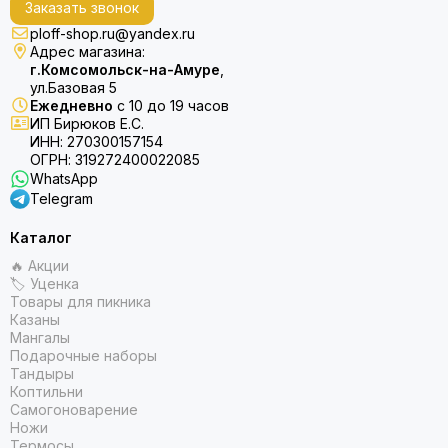
Заказать звонок
ploff-shop.ru@yandex.ru
Адрес магазина:
г.Комсомольск-на-Амуре
,
ул.Базовая 5
Ежедневно
с 10 до 19 часов
ИП Бирюков Е.С.
ИНН: 270300157154
ОГРН: 319272400022085
WhatsApp
Telegram
Каталог
🔥 Акции
🏷 Уценка
Товары для пикника
Казаны
Мангалы
Подарочные наборы
Тандыры
Коптильни
Самогоноварение
Ножи
Термосы