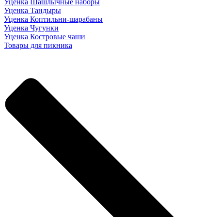
Уценка Шашлычные наборы
Уценка Тандыры
Уценка Коптильни-шарабаны
Уценка Чугунки
Уценка Костровые чаши
Товары для пикника