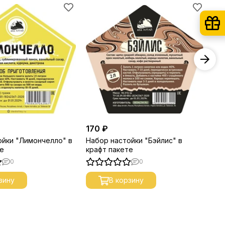
−
170 ₽
65
ойки "Лимончелло" в
Набор настойки "Бэйлис" в
Шк
те
крафт пакете
бу
0
0
зину
В корзину