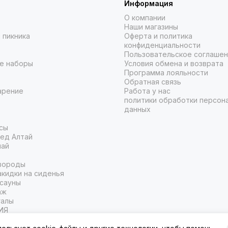
Информация
О компании
Наши магазины
 пикника
Оферта и политика
конфиденциальности
Пользовательское соглаше
е наборы
Условия обмена и возврата
Программа лояльности
Обратная связь
арение
Работа у нас
политики обработки персон
данных
сы
ед Алтай
чай
вороды
кидки на сиденья
 сауны
аж
галы
ИЯ