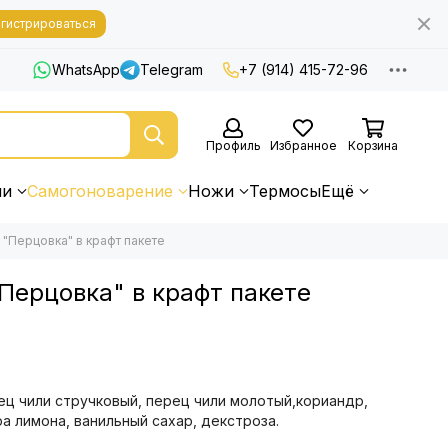
гистрироваться
WhatsApp
Telegram
+7 (914) 415-72-96
Профиль
Избранное
Корзина
ни
Самогоноварение
Ножи
Термосы
Ещё
 "Перцовка" в крафт пакете
Перцовка" в крафт пакете
ец чили стручковый, перец чили молотый,кориандр,
а лимона, ванильный сахар, декстроза.