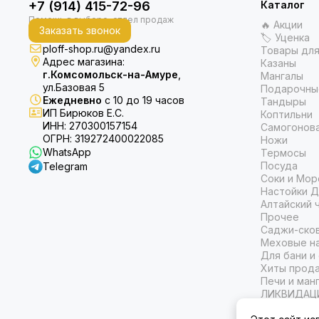
+7 (914) 415-72-96
Каталог
🔥 Акции
Заказать звонок
🏷 Уценка
ploff-shop.ru@yandex.ru
Товары для
Адрес магазина:
Казаны
г.Комсомольск-на-Амуре
,
Мангалы
ул.Базовая 5
Подарочны
Ежедневно
с 10 до 19 часов
Тандыры
ИП Бирюков Е.С.
Коптильни
ИНН: 270300157154
Самогонов
ОГРН: 319272400022085
Ножи
WhatsApp
Термосы
Посуда
Telegram
Соки и Мор
Настойки Д
Алтайский 
Прочее
Саджи-ско
Меховые на
Для бани и
Хиты прод
Печи и ман
ЛИКВИДАЦ