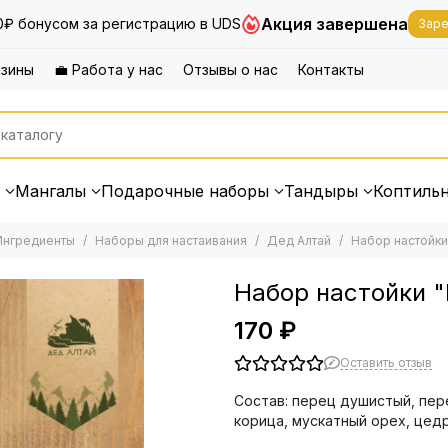
Акция завершена
0₽ бонусом за регистрацию в UDS
Заре
азины
💼 Работа у нас
Отзывы о нас
Контакты
Мангалы
Подарочные наборы
Тандыры
Коптиль
Ингредиенты
Наборы для настаивания
Дед Алтай
Набор настойки
Набор настойки "
170 ₽
Оставить отзыв
Состав: перец душистый, пер
корица, мускатный орех, цедр