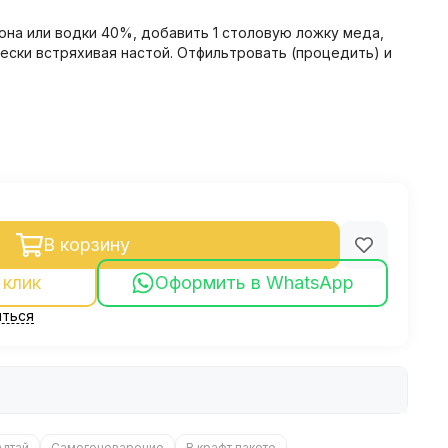
она или водки 40%, добавить 1 столовую ложку меда,
чески встряхивая настой. Отфильтровать (процедить) и
В корзину
 клик
Оформить в WhatsApp
ться
Алтай
Самогоноварение
В крафт пакете