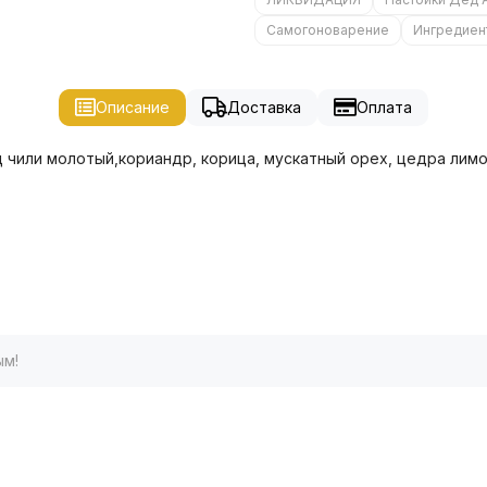
Самогоноварение
Ингредиен
Описание
Доставка
Оплата
чили молотый,кориандр, корица, мускатный орех, цедра лимон
ым!