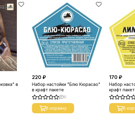
220 ₽
170 ₽
ковка" в
Набор настойки "Блю Кюрасао"
Набор наст
в крафт пакете
крафт паке
0
В корзину
В кор