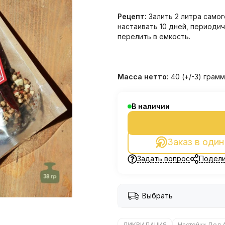
Рецепт:
Залить 2 литра самог
настаивать 10 дней, периоди
перелить в емкость.
Масса нетто:
40 (+/-3) грамм
В наличии
Заказ в один
Задать вопрос
Подели
Выбрать
ЛИКВИДАЦИЯ
Настойки Дед 