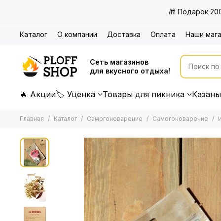
🎁 Подарок 20
Каталог
О компании
Доставка
Оплата
Наши маг
Сеть магазинов
для вкусного отдыха!
🔥 Акции
🏷 Уценка
Товары для пикника
Казаны
Главная
Каталог
Самогоноварение
Самогоноварение