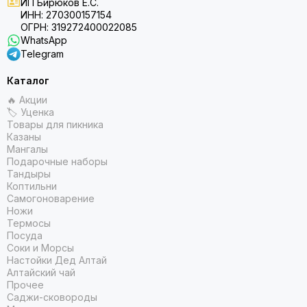
ИП Бирюков Е.С.
ИНН: 270300157154
ОГРН: 319272400022085
WhatsApp
Telegram
Каталог
🔥 Акции
🏷 Уценка
Товары для пикника
Казаны
Мангалы
Подарочные наборы
Тандыры
Коптильни
Самогоноварение
Ножи
Термосы
Посуда
Соки и Морсы
Настойки Дед Алтай
Алтайский чай
Прочее
Саджи-сковороды