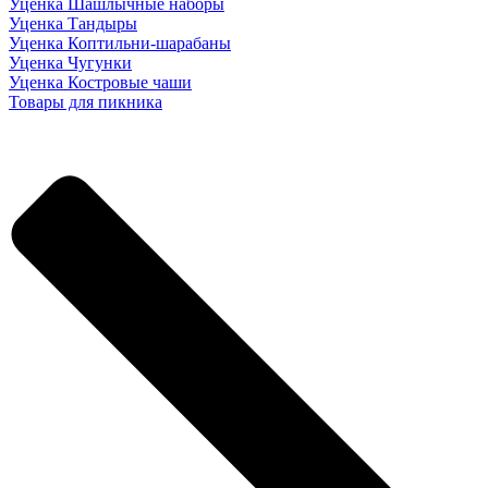
Уценка Шашлычные наборы
Уценка Тандыры
Уценка Коптильни-шарабаны
Уценка Чугунки
Уценка Костровые чаши
Товары для пикника