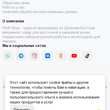
Обратная связь
Работа у нас
политики обработки персональных данных
О компании
Ploff-Shop
- один из крупнейших на Дальнем Востоке
магазинов товар для восточной и кавказкой кухни,
подарочных наборов ручной работы и аксессуаров для
пикника.
Мы в социальных сетях
2026 © Казаны, мангалы, тандыры | Ploff Shop Комсомольск-на-
Этот сайт использует cookie-файлы и другие
Амуре.
Карта сайта
Информация на сайте носит ознакомительный характер и не является
технологии, чтобы помочь Вам в навигации, а
публичной офертой.
также для предоставления лучшего
пользовательского опыта и анализа использования
наших продуктов и услуг.
Принять