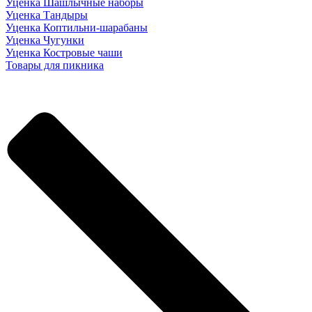
Уценка Шашлычные наборы
Уценка Тандыры
Уценка Коптильни-шарабаны
Уценка Чугунки
Уценка Костровые чаши
Товары для пикника