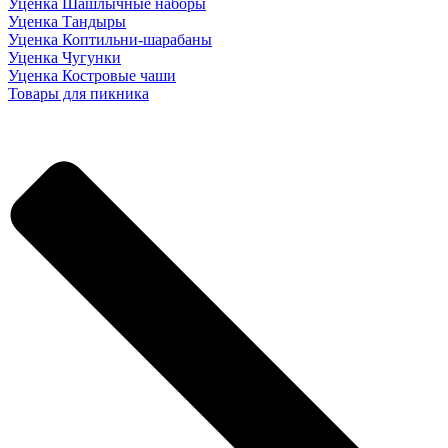
Уценка Шашлычные наборы
Уценка Тандыры
Уценка Коптильни-шарабаны
Уценка Чугунки
Уценка Костровые чаши
Товары для пикника