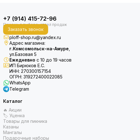
+7 (914) 415-72-96
Заказать звонок
ploff-shop.ru@yandex.ru
Адрес магазина:
г.Комсомольск-на-Амуре
,
ул.Базовая 5
Ежедневно
с 10 до 19 часов
ИП Бирюков Е.С.
ИНН: 270300157154
ОГРН: 319272400022085
WhatsApp
Telegram
Каталог
🔥 Акции
🏷 Уценка
Товары для пикника
Казаны
Мангалы
Подарочные наборы