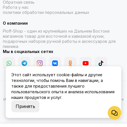
Обратная связь
Работа у нас
политики обработки персональных данных
О компании
Ploff-Shop
- один из крупнейших на Дальнем Востоке
магазинов товар для восточной и кавказкой кухни,
подарочных наборов ручной работы и аксессуаров для
пикника.
Мы в социальных сетях
Этот сайт использует cookie-файлы и другие
технологии, чтобы помочь Вам в навигации, а
также для предоставления лучшего
2026 © Казаны, мангалы, тандыры | Ploff Shop Комсомольск-на-
пользовательского опыта и анализа использования
Амуре.
Карта сайта
наших продуктов и услуг.
Информация на сайте носит ознакомительный характер и не является
публичной офертой.
Принять