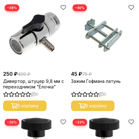
−38%
−40%
250 ₽
45 ₽
400 ₽
75 ₽
Дивертор, штуцер 9,8 мм с
Зажим Гофмана латунь
переходником "Ёлочка"
0
0
В корзину
В корзину
−30%
−33%