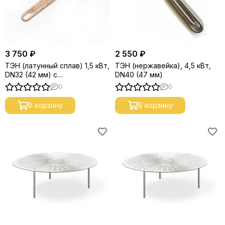
3 750 ₽
2 550 ₽
ТЭН (латунный сплав) 1,5 кВт,
ТЭН (нержавейка), 4,5 кВт,
DN32 (42 мм) с
DN40 (47 мм)
терморегулятором
0
0
В корзину
В корзину