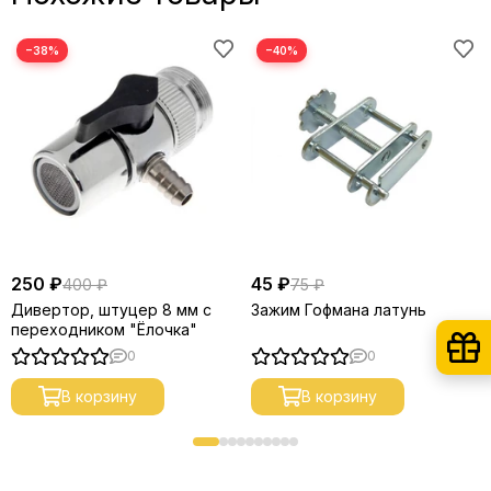
−38%
−40%
250 ₽
45 ₽
400 ₽
75 ₽
Дивертор, штуцер 8 мм с
Зажим Гофмана латунь
переходником "Ёлочка"
0
0
В корзину
В корзину