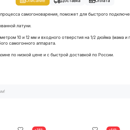
Описание
Доставка
Оплата
процесса самогоноварения, поможет для быстрого подключен
ованной латуни.
етром 10 и 12 мм и входного отверстия на 1/2 дюйма (мама и
бого самогонного аппарата.
ине по низкой цене и с быстрой доставкой по России.
ым!
−38%
−54%