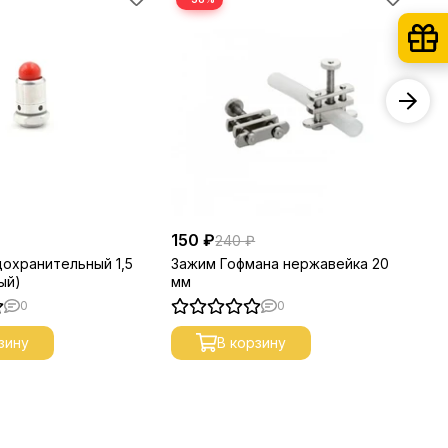
150 ₽
17
240 ₽
дохранительный 1,5
Зажим Гофмана нержавейка 20
Кр
ый)
мм
(п
0
0
зину
В корзину