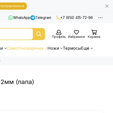
гистрироваться
WhatsApp
Telegram
+7 (914) 415-72-96
Профиль
Избранное
Корзина
ни
Самогоноварение
Ножи
Термосы
Ещё
)
12мм (папа)