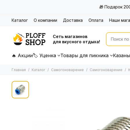
🎁 Подарок 20
Каталог
О компании
Доставка
Оплата
Наши маг
Сеть магазинов
для вкусного отдыха!
🔥 Акции
🏷 Уценка
Товары для пикника
Казаны
Главная
Каталог
Самогоноварение
Самогоноварение