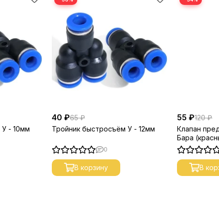
40 ₽
55 ₽
65 ₽
120 ₽
У - 10мм
Тройник быстросъём У - 12мм
Клапан пре
Бара (красн
0
В корзину
В кор