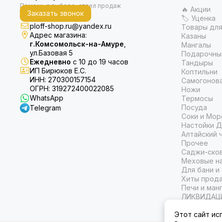
🔥 Акции
Заказать звонок
🏷 Уценка
ploff-shop.ru@yandex.ru
Товары для
Адрес магазина:
Казаны
г.Комсомольск-на-Амуре
,
Мангалы
ул.Базовая 5
Подарочны
Ежедневно
с 10 до 19 часов
Тандыры
ИП Бирюков Е.С.
Коптильни
ИНН: 270300157154
Самогонов
ОГРН: 319272400022085
Ножи
WhatsApp
Термосы
Посуда
Telegram
Соки и Мор
Настойки Д
Алтайский 
Прочее
Саджи-ско
Меховые на
Для бани и
Хиты прод
Печи и ман
ЛИКВИДАЦ
Этот сайт ис