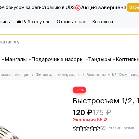
Акция завершена
0₽ бонусом за регистрацию в UDS
Заре
азины
💼 Работа у нас
Отзывы о нас
Контакты
Мангалы
Подарочные наборы
Тандыры
Коптиль
Комплектующие
Фитинги, зажимы, краны
Быстросъем 1/2, 12мм (папа
−31%
Быстросъем 1/2, 
120 ₽
175 ₽
Экономия
55 ₽
Оставить отзыв