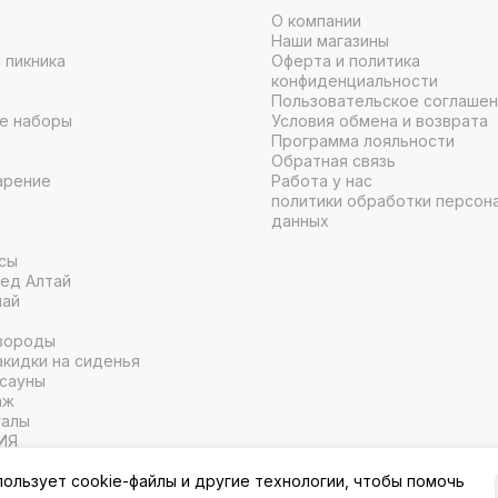
О компании
Наши магазины
 пикника
Оферта и политика
конфиденциальности
Пользовательское соглаше
е наборы
Условия обмена и возврата
Программа лояльности
Обратная связь
арение
Работа у нас
политики обработки персон
данных
сы
ед Алтай
чай
вороды
кидки на сиденья
 сауны
аж
галы
ИЯ
пользует cookie-файлы и другие технологии, чтобы помочь