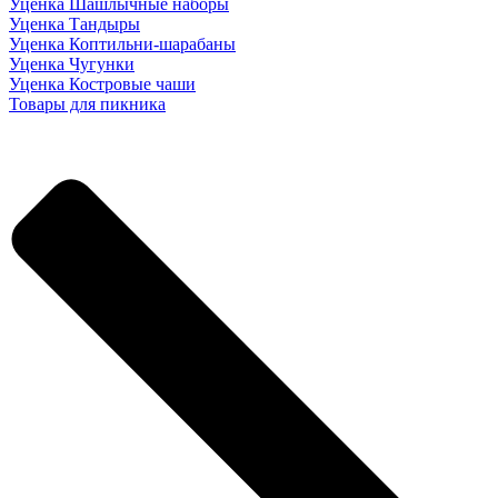
Уценка Шашлычные наборы
Уценка Тандыры
Уценка Коптильни-шарабаны
Уценка Чугунки
Уценка Костровые чаши
Товары для пикника