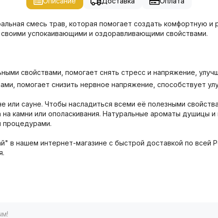
Описание
Доставка
Оплата
ральная смесь трав, которая помогает создать комфортную и 
е своими успокаивающими и оздоравливающими свойствами.
ьными свойствами, помогает снять стресс и напряжение, улуч
ами, помогает снизить нервное напряжение, способствует ул
не или сауне. Чтобы насладиться всеми её полезными свойства
а на камни или ополаскивания. Натуральные ароматы душицы 
и процедурами.
й" в нашем интернет-магазине с быстрой доставкой по всей Р
я.
ым!