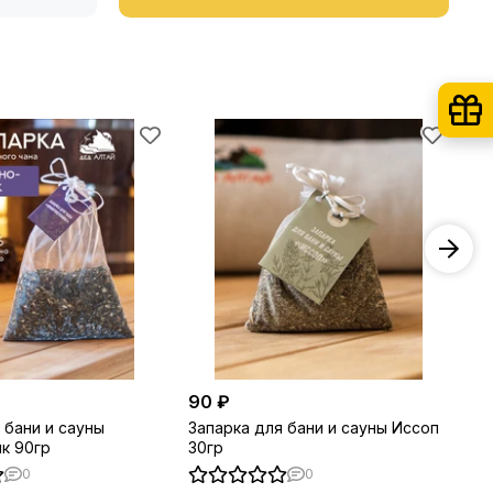
90 ₽
90
 бани и сауны
Запарка для бани и сауны Иссоп
За
к 90гр
30гр
Ме
0
0