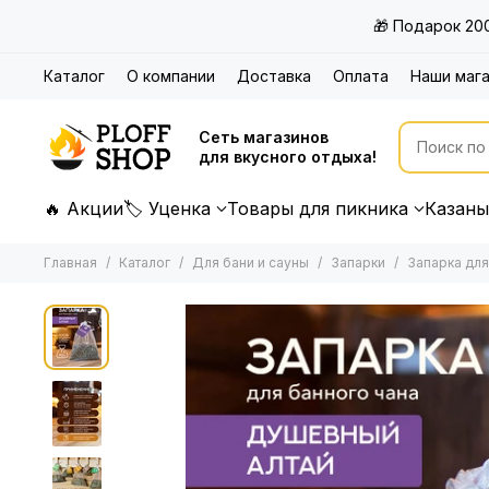
🎁 Подарок 20
Каталог
О компании
Доставка
Оплата
Наши маг
Сеть магазинов
для вкусного отдыха!
🔥 Акции
🏷 Уценка
Товары для пикника
Казаны
Главная
Каталог
Для бани и сауны
Запарки
Запарка для