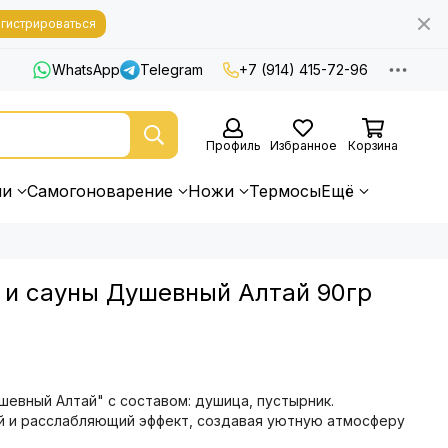
гистрироваться
WhatsApp
Telegram
+7 (914) 415-72-96
Профиль
Избранное
Корзина
ни
Самогоноварение
Ножи
Термосы
Ещё
 и сауны Душевный Алтай 90гр
шевный Алтай" с составом: душица, пустырник.
 и расслабляющий эффект, создавая уютную атмосферу