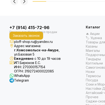
+7 (914) 415-72-96
Каталог
🔥 Акции
Заказать звонок
🏷 Уценка
ploff-shop.ru@yandex.ru
Товары для
Адрес магазина:
Казаны
г.Комсомольск-на-Амуре
,
Мангалы
ул.Базовая 5
Подарочны
Ежедневно
с 10 до 19 часов
Тандыры
ИП Бирюков Е.С.
Коптильни
ИНН: 270300157154
Самогонов
ОГРН: 319272400022085
Ножи
WhatsApp
Термосы
Посуда
Telegram
Соки и Мор
Настойки Д
Алтайский 
Прочее
Саджи-ско