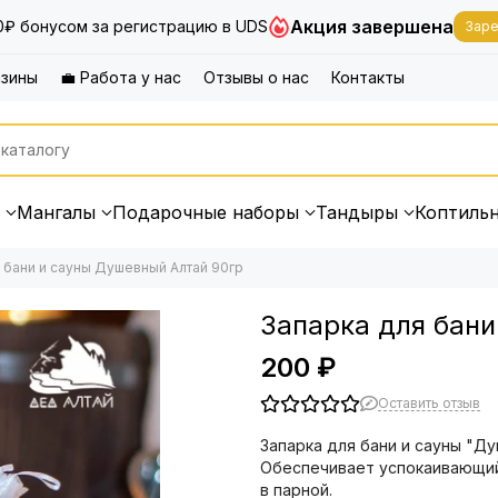
Акция завершена
0₽ бонусом за регистрацию в UDS
Заре
азины
💼 Работа у нас
Отзывы о нас
Контакты
Мангалы
Подарочные наборы
Тандыры
Коптиль
 бани и сауны Душевный Алтай 90гр
Запарка для бани
200 ₽
Оставить отзыв
Запарка для бани и сауны "Ду
Обеспечивает успокаивающий
в парной.