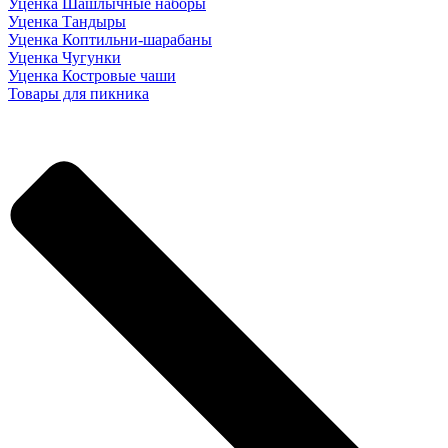
Уценка Шашлычные наборы
Уценка Тандыры
Уценка Коптильни-шарабаны
Уценка Чугунки
Уценка Костровые чаши
Товары для пикника