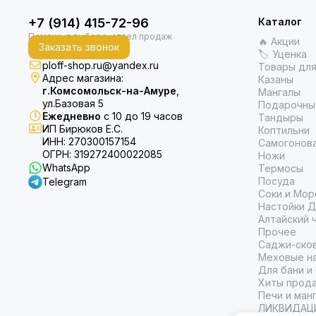
+7 (914) 415-72-96
Каталог
🔥 Акции
Заказать звонок
🏷 Уценка
ploff-shop.ru@yandex.ru
Товары для
Адрес магазина:
Казаны
г.Комсомольск-на-Амуре
,
Мангалы
ул.Базовая 5
Подарочны
Ежедневно
с 10 до 19 часов
Тандыры
ИП Бирюков Е.С.
Коптильни
ИНН: 270300157154
Самогонов
ОГРН: 319272400022085
Ножи
WhatsApp
Термосы
Посуда
Telegram
Соки и Мор
Настойки Д
Алтайский 
Прочее
Саджи-ско
Меховые на
Для бани и
Хиты прод
Печи и ман
ЛИКВИДАЦ