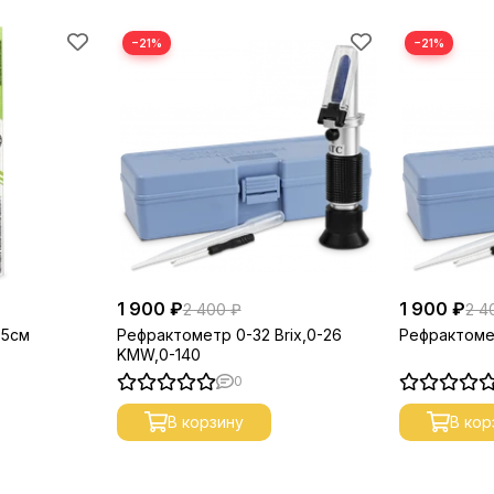
−21%
−21%
1 900 ₽
1 900 ₽
2 400 ₽
2 4
,5см
Рефрактометр 0-32 Brix,0-26
Рефрактоме
KMW,0-140
0
В корзину
В кор