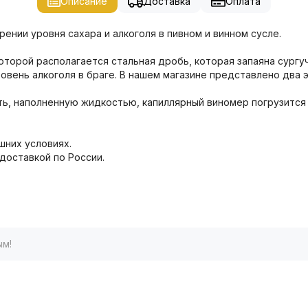
Описание
Доставка
Оплата
нии уровня сахара и алкоголя в пивном и винном сусле.
которой располагается стальная дробь, которая запаяна сург
овень алкоголя в браге. В нашем магазине представлено два эк
ть, наполненную жидкостью, капиллярный виномер погрузится
шних условиях.
доставкой по России.
ым!