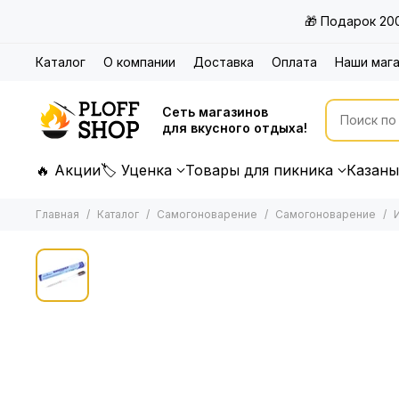
🎁 Подарок 20
Каталог
О компании
Доставка
Оплата
Наши маг
Сеть магазинов
для вкусного отдыха!
🔥 Акции
🏷 Уценка
Товары для пикника
Казаны
Главная
Каталог
Самогоноварение
Самогоноварение