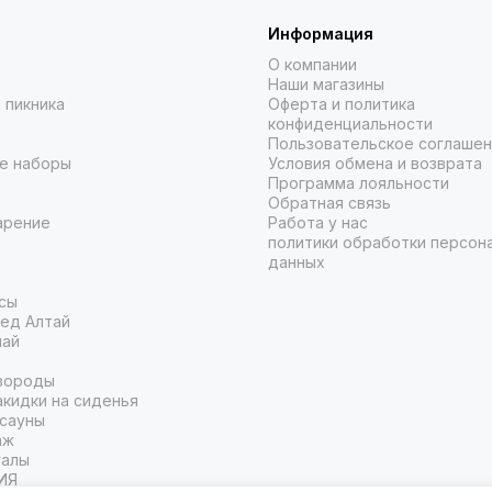
Информация
О компании
Наши магазины
 пикника
Оферта и политика
конфиденциальности
Пользовательское соглаше
е наборы
Условия обмена и возврата
Программа лояльности
Обратная связь
арение
Работа у нас
политики обработки персон
данных
сы
ед Алтай
чай
вороды
кидки на сиденья
 сауны
аж
галы
ИЯ