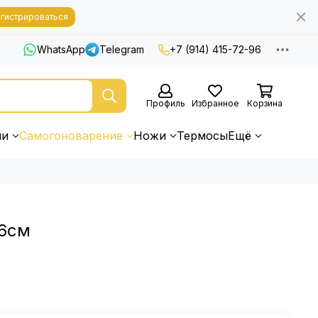
гистрироваться
WhatsApp
Telegram
+7 (914) 415-72-96
Профиль
Избранное
Корзина
ни
Самогоноварение
Ножи
Термосы
Ещё
16см