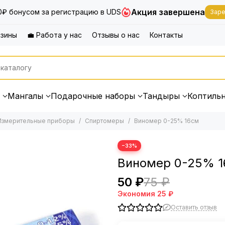
Акция завершена
0₽ бонусом за регистрацию в UDS
Заре
азины
💼 Работа у нас
Отзывы о нас
Контакты
Мангалы
Подарочные наборы
Тандыры
Коптиль
Измерительные приборы
Спиртомеры
Виномер 0-25% 16см
−33%
Виномер 0-25% 
50 ₽
75 ₽
Экономия
25 ₽
Оставить отзыв