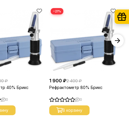
−21%
1 900 ₽
40
00 ₽
2 400 ₽
тр 40% Брикс
Рефрактометр 80% Брикс
На
70
0
0
зину
В корзину