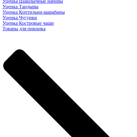
Уценка Шашлычные наборы
Уценка Тандыры
Уценка Коптильни-шарабаны
Уценка Чугунки
Уценка Костровые чаши
Товары для пикника