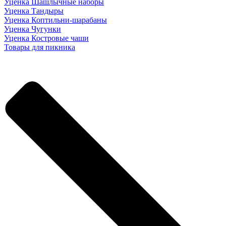
Уценка Шашлычные наборы
Уценка Тандыры
Уценка Коптильни-шарабаны
Уценка Чугунки
Уценка Костровые чаши
Товары для пикника