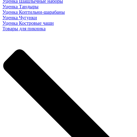
Уценка Шашлычные наборы
Уценка Тандыры
Уценка Коптильни-шарабаны
Уценка Чугунки
Уценка Костровые чаши
Товары для пикника