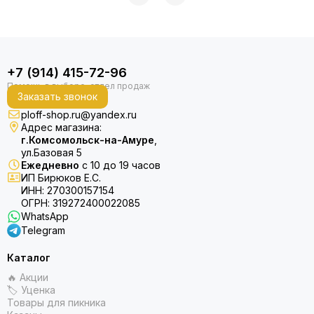
+7 (914) 415-72-96
Заказать звонок
ploff-shop.ru@yandex.ru
Адрес магазина:
г.Комсомольск-на-Амуре
,
ул.Базовая 5
Ежедневно
с 10 до 19 часов
ИП Бирюков Е.С.
ИНН: 270300157154
ОГРН: 319272400022085
WhatsApp
Telegram
Каталог
🔥 Акции
🏷 Уценка
Товары для пикника