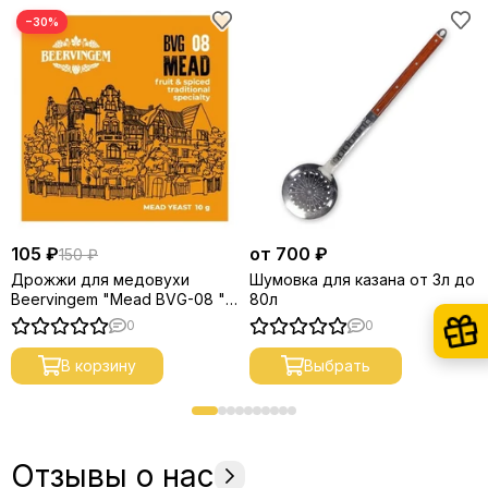
−30%
105 ₽
от 700 ₽
150 ₽
Дрожжи для медовухи
Шумовка для казана от 3л до
Beervingem "Mead BVG-08 ",
80л
10 г
0
0
В корзину
Выбрать
Отзывы о нас