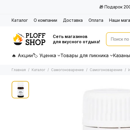
🎁 Подарок 20
Каталог
О компании
Доставка
Оплата
Наши маг
Сеть магазинов
для вкусного отдыха!
🔥 Акции
🏷 Уценка
Товары для пикника
Казаны
Главная
Каталог
Самогоноварение
Самогоноварение