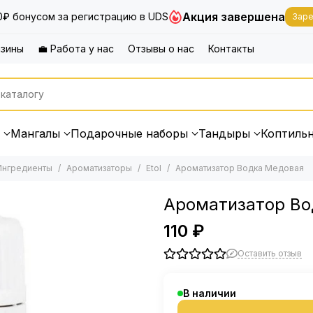
Акция завершена
0₽ бонусом за регистрацию в UDS
Заре
азины
💼 Работа у нас
Отзывы о нас
Контакты
Мангалы
Подарочные наборы
Тандыры
Коптиль
Ингредиенты
Ароматизаторы
Etol
Ароматизатор Водка Медовая
Ароматизатор Во
110 ₽
Оставить отзыв
В наличии