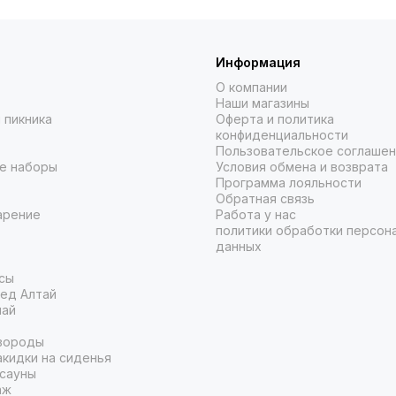
Информация
О компании
Наши магазины
 пикника
Оферта и политика
конфиденциальности
Пользовательское соглаше
е наборы
Условия обмена и возврата
Программа лояльности
Обратная связь
арение
Работа у нас
политики обработки персон
данных
сы
ед Алтай
чай
вороды
кидки на сиденья
 сауны
аж