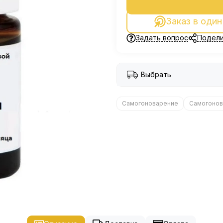
Заказ в один
Задать вопрос
Подели
Выбрать
Самогоноварение
Самогонов