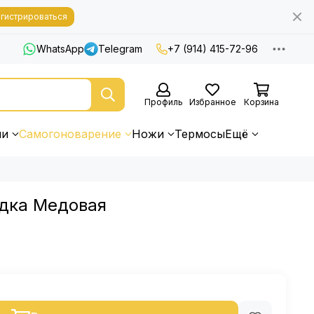
гистрироваться
WhatsApp
Telegram
+7 (914) 415-72-96
Профиль
Избранное
Корзина
ни
Самогоноварение
Ножи
Термосы
Ещё
дка Медовая