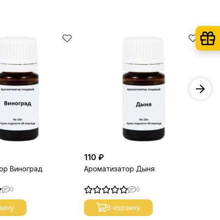
110 ₽
11
ор Виноград
Ароматизатор Дыня
Ар
0
0
зину
В корзину