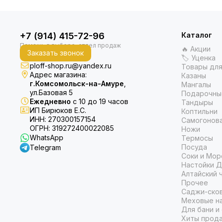
+7 (914) 415-72-96
Каталог
🔥 Акции
Заказать звонок
🏷 Уценка
ploff-shop.ru@yandex.ru
Товары для
Адрес магазина:
Казаны
г.Комсомольск-на-Амуре
,
Мангалы
ул.Базовая 5
Подарочны
Ежедневно
с 10 до 19 часов
Тандыры
ИП Бирюков Е.С.
Коптильни
ИНН: 270300157154
Самогонов
ОГРН: 319272400022085
Ножи
WhatsApp
Термосы
Посуда
Telegram
Соки и Мор
Настойки Д
Алтайский 
Прочее
Саджи-ско
Меховые на
Для бани и
Хиты прод