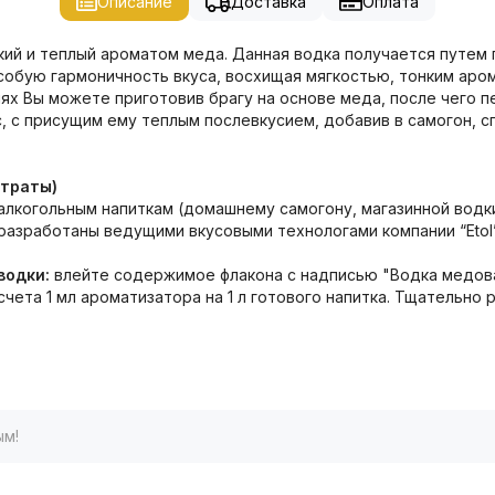
Описание
Доставка
Оплата
ий и теплый ароматом меда. Данная водка получается путем п
обую гармоничность вкуса, восхищая мягкостью, тонким аром
х Вы можете приготовив брагу на основе меда, после чего п
 с присущим ему теплым послевкусием, добавив в самогон, сп
нтраты)
лкогольным напиткам (домашнему самогону, магазинной водки,
разработаны ведущими вкусовыми технологами компании “Etol
водки:
влейте содержимое флакона с надписью "Водка медовая 
асчета 1 мл ароматизатора на 1 л готового напитка. Тщательно
ым!