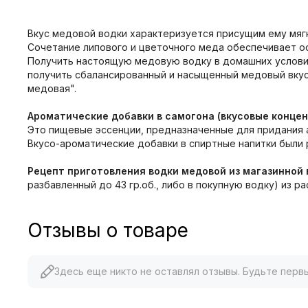
Вкус медовой водки характеризуется присущим ему мягк
Сочетание липового и цветочного меда обеспечивает ос
Получить настоящую медовую водку в домашних условия
получить сбалансированный и насыщенный медовый вкус,
медовая".
Ароматические добавки в самогона (вкусовые конце
Это пищевые эссенции, предназначенные для придания а
Вкусо-ароматические добавки в спиртные напитки были 
Рецепт приготовления водки медовой из магазинной 
разбавленный до 43 гр.об., либо в покупную водку) из р
Отзывы о товаре
Здесь еще никто не оставлял отзывы. Будьте перв