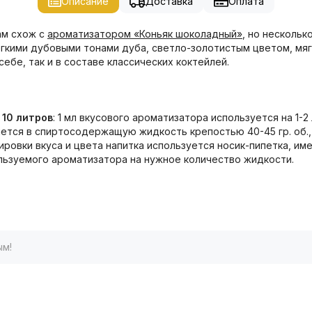
Описание
Доставка
Оплата
м схож с
ароматизатором «Коньяк шоколадный»
, но нескольк
егкими дубовыми тонами дуба, светло-золотистым цветом, мя
ебе, так и в составе классических коктейлей.
 10 литров
: 1 мл вкусового ароматизатора используется на 1-2
тся в спиртосодержащую жидкость крепостью 40-45 гр. об., к
тировки вкуса и цвета напитка используется носик-пипетка, 
льзуемого ароматизатора на нужное количество жидкости.
ым!