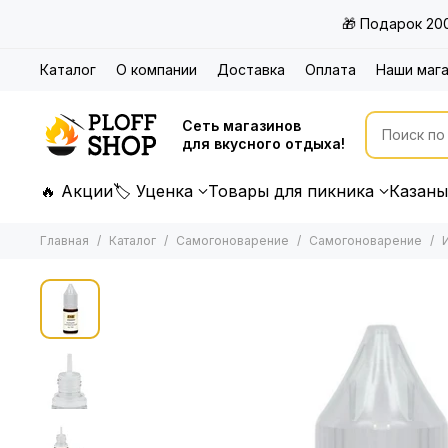
🎁 Подарок 20
Каталог
О компании
Доставка
Оплата
Наши маг
Сеть магазинов
для вкусного отдыха!
🔥 Акции
🏷 Уценка
Товары для пикника
Казаны
Главная
Каталог
Самогоноварение
Самогоноварение