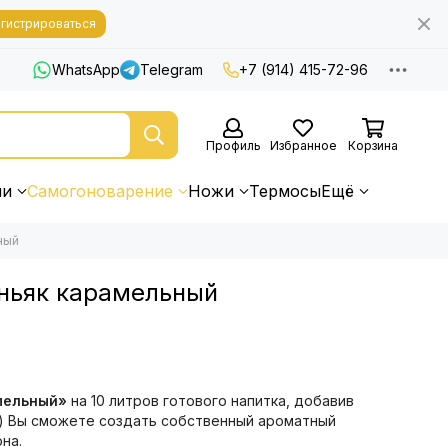
гистрироваться
WhatsApp
Telegram
+7 (914) 415-72-96
Профиль
Избранное
Корзина
ни
Самогоноварение
Ножи
Термосы
Ещё
ный
ньяк карамельный
мельный»
на 10 литров готового напитка, добавив
т) Вы сможете создать собственный ароматный
на.