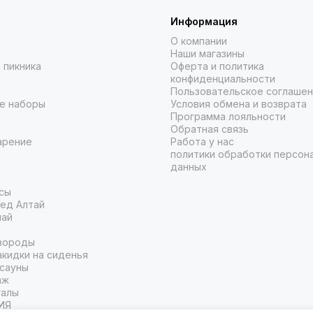
Информация
О компании
Наши магазины
 пикника
Оферта и политика
конфиденциальности
Пользовательское соглаше
е наборы
Условия обмена и возврата
Программа лояльности
Обратная связь
арение
Работа у нас
политики обработки персон
данных
сы
ед Алтай
чай
вороды
кидки на сиденья
 сауны
аж
галы
ИЯ