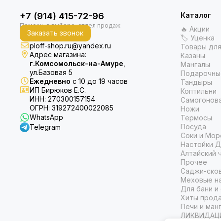
+7 (914) 415-72-96
Каталог
🔥 Акции
Заказать звонок
🏷 Уценка
ploff-shop.ru@yandex.ru
Товары для
Адрес магазина:
Казаны
г.Комсомольск-на-Амуре
,
Мангалы
ул.Базовая 5
Подарочны
Ежедневно
с 10 до 19 часов
Тандыры
ИП Бирюков Е.С.
Коптильни
ИНН: 270300157154
Самогонов
ОГРН: 319272400022085
Ножи
WhatsApp
Термосы
Посуда
Telegram
Соки и Мор
Настойки Д
Алтайский 
Прочее
Саджи-ско
Меховые на
Для бани и
Хиты прод
Печи и ман
ЛИКВИДАЦ