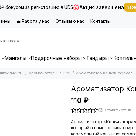
Акция завершена
0₽ бонусом за регистрацию в UDS
Заре
азины
💼 Работа у нас
Отзывы о нас
Контакты
Мангалы
Подарочные наборы
Тандыры
Коптиль
Ингредиенты
Ароматизаторы
Etol
Ароматизатор Коньяк карамель
Ароматизатор Ко
110 ₽
Оставить отзыв
Ароматизатор
«Коньяк кара
который в самогон (или спир
карамельный коньяк из самого