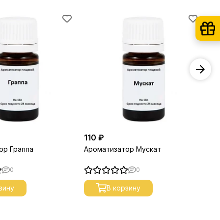
110 ₽
11
ор Граппа
Ароматизатор Мускат
Ар
0
0
зину
В корзину