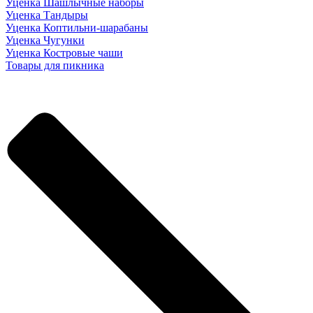
Уценка Шашлычные наборы
Уценка Тандыры
Уценка Коптильни-шарабаны
Уценка Чугунки
Уценка Костровые чаши
Товары для пикника