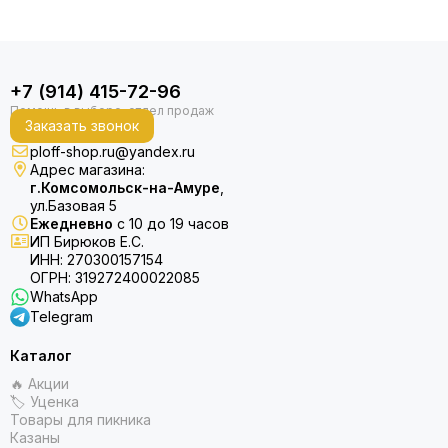
+7 (914) 415-72-96
Заказать звонок
ploff-shop.ru@yandex.ru
Адрес магазина:
г.Комсомольск-на-Амуре
,
ул.Базовая 5
Ежедневно
с 10 до 19 часов
ИП Бирюков Е.С.
ИНН: 270300157154
ОГРН: 319272400022085
WhatsApp
Telegram
Каталог
🔥 Акции
🏷 Уценка
Товары для пикника
Казаны