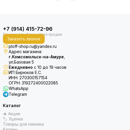
+7 (914) 415-72-96
Заказать звонок
ploff-shop.ru@yandex.ru
Адрес магазина:
г.Комсомольск-на-Амуре
,
ул.Базовая 5
Ежедневно
с 10 до 19 часов
ИП Бирюков Е.С.
ИНН: 270300157154
ОГРН: 319272400022085
WhatsApp
Telegram
Каталог
🔥 Акции
🏷 Уценка
Товары для пикника
Казаны