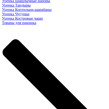
Уценка Шашлычные наборы
Уценка Тандыры
Уценка Коптильни-шарабаны
Уценка Чугунки
Уценка Костровые чаши
Товары для пикника