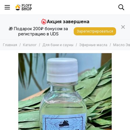
Для бани и сауны
Акция завершена
Все товары
🎁 Подарок 200₽ бонусом за
Запарки
Зарегистрироваться
регистрацию в UDS
Эфирные масла
Подушки, Матрасы, Валики
Главная
Каталог
Для бани и сауны
Эфирные масла
Масло Эв
Шапки, Рукавицы
Другие Аксессуары