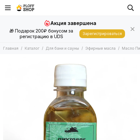
Для бани и сауны
Акция завершена
Все товары
🎁 Подарок 200₽ бонусом за
Запарки
Зарегистрироваться
регистрацию в UDS
Эфирные масла
Подушки, Матрасы, Валики
Главная
Каталог
Для бани и сауны
Эфирные масла
Масло Пи
Шапки, Рукавицы
Другие Аксессуары