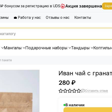
Акция завершена
0₽ бонусом за регистрацию в UDS
Заре
азины
💼 Работа у нас
Отзывы о нас
Контакты
Мангалы
Подарочные наборы
Тандыры
Коптиль
т пакете
Иван чай с грана
280 ₽
Оставить отзыв
В наличии