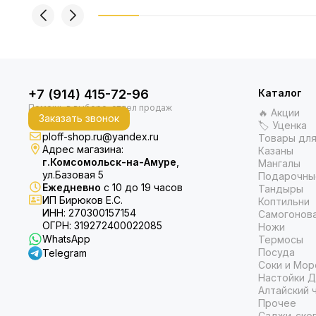
+7 (914) 415-72-96
Каталог
🔥 Акции
Заказать звонок
🏷 Уценка
ploff-shop.ru@yandex.ru
Товары для
Адрес магазина:
Казаны
г.Комсомольск-на-Амуре
,
Мангалы
ул.Базовая 5
Подарочны
Ежедневно
с 10 до 19 часов
Тандыры
ИП Бирюков Е.С.
Коптильни
ИНН: 270300157154
Самогонов
ОГРН: 319272400022085
Ножи
WhatsApp
Термосы
Посуда
Telegram
Соки и Мор
Настойки Д
Алтайский 
Прочее
Саджи-ско