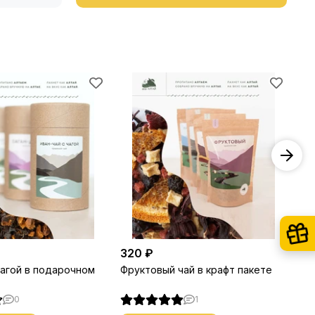
320 ₽
42
чагой в подарочном
Фруктовый чай в крафт пакете
Фр
ту
0
1