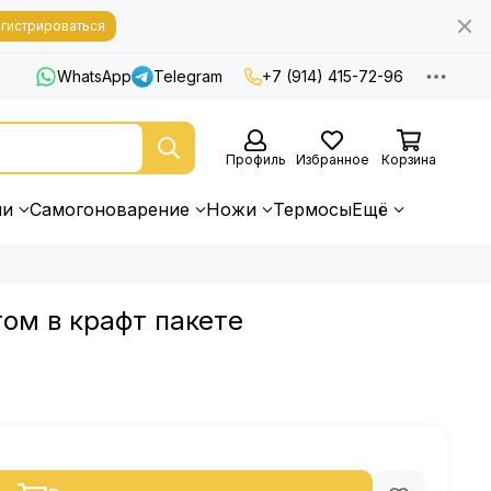
гистрироваться
WhatsApp
Telegram
+7 (914) 415-72-96
Профиль
Избранное
Корзина
ни
Самогоноварение
Ножи
Термосы
Ещё
том в крафт пакете