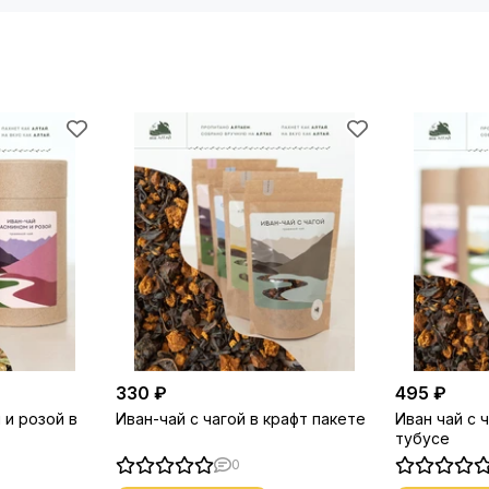
330 ₽
495 ₽
 и розой в
Иван-чай с чагой в крафт пакете
Иван чай с 
тубусе
0