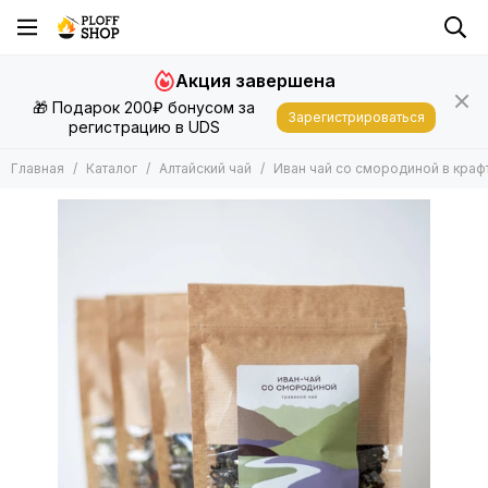
Алтайский чай
Акция завершена
Все товары
🎁 Подарок 200₽ бонусом за
Алтайский чай в подарочной упаковке
Зарегистрироваться
регистрацию в UDS
Алтайский чай в крафтовом пакете
Главная
Каталог
Алтайский чай
Иван чай со смородиной в краф