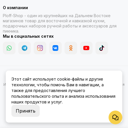
О компании
Ploff-Shop
- один из крупнейших на Дальнем Востоке
магазинов товар для восточной и кавказкой кухни,
подарочных наборов ручной работы и аксессуаров для
пикника.
Мы в социальных сетях
2026 © Казаны, мангалы, тандыры | Ploff Shop Комсомольск-на-
Этот сайт использует cookie-файлы и другие
Амуре.
Карта сайта
Информация на сайте носит ознакомительный характер и не является
технологии, чтобы помочь Вам в навигации, а
публичной офертой.
также для предоставления лучшего
пользовательского опыта и анализа использования
наших продуктов и услуг.
Принять