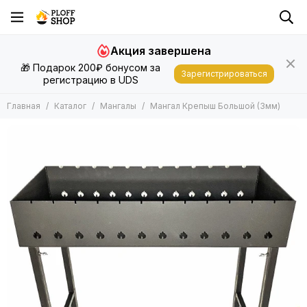
Мангалы
Акция завершена
Все товары
🎁 Подарок 200₽ бонусом за
Мангалы-гриль
Зарегистрироваться
регистрацию в UDS
Складные мангалы
Мангалы с печью под казан
Главная
Каталог
Мангалы
Мангал Крепыш Большой (3мм)
Прочные мангалы
Классические мангалы
Костровые чаши
Улучшения для мангала
Шампуры и решетки