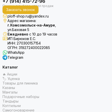
+7 (914) 415-72-96
Заказать звонок
ploff-shop.ru@yandex.ru
Адрес магазина:
г.Комсомольск-на-Амуре
,
ул.Базовая 5
Ежедневно
с 10 до 19 часов
ИП Бирюков Е.С.
ИНН: 270300157154
ОГРН: 319272400022085
WhatsApp
Telegram
Каталог
🔥 Акции
🏷 Уценка
Товары для пикника
Казаны
Мангалы
Подарочные наборы
Тандыры
Коптильни
Самогоноварение